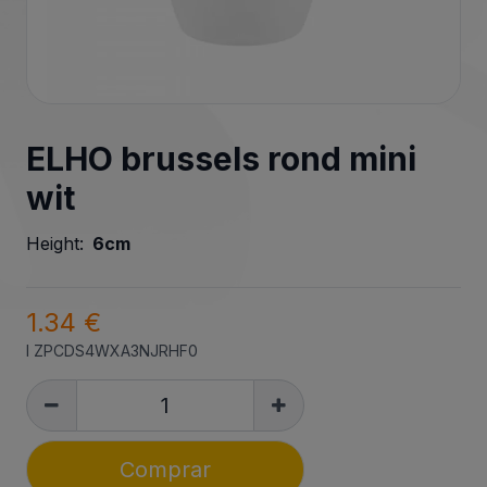
ELHO brussels rond mini
wit
Height:
6cm
1.34 €
I
ZPCDS4WXA3NJRHF0
Comprar