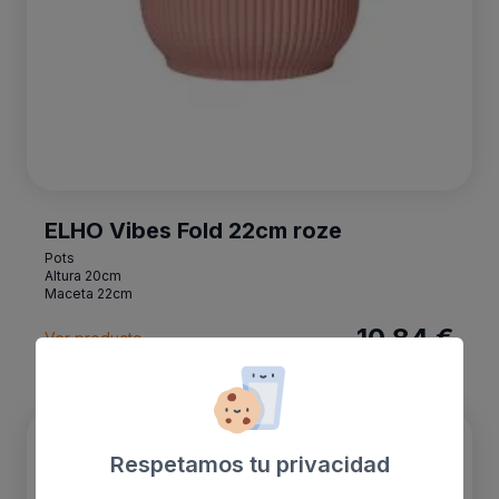
ELHO Vibes Fold 22cm roze
Pots
Altura 20cm
Maceta 22cm
10.84 €
Ver producto
ELHO b.for soft 18cm wit
Respetamos tu privacidad