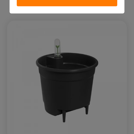
7.76 €
Ver producto
17cm self-watering insert liv black