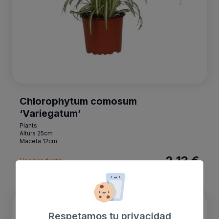
Chlorophytum comosum
‘Variegatum’
Plants
Altura 25cm
Maceta 12cm
2.13 €
Ver producto
Decorum Nephrolepis exaltata 'Green Lady'
Respetamos tu privacidad