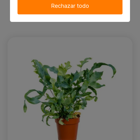
Maceta 17cm
Rechazar todo
6.94 €
Ver producto
Phlebodium aureum 'Blue Star'