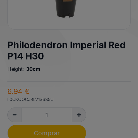
Philodendron Imperial Red
P14 H30
Height:
30cm
6.94 €
I
0CKQOCJBLV1S685U
Comprar