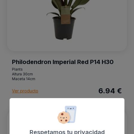
Philodendron Imperial Red P14 H30
Plants
Altura 30cm
Maceta 14cm
6.94 €
Ver producto
Chlorophytum comosum ‘Variegatum’
Respetamos tu privacidad