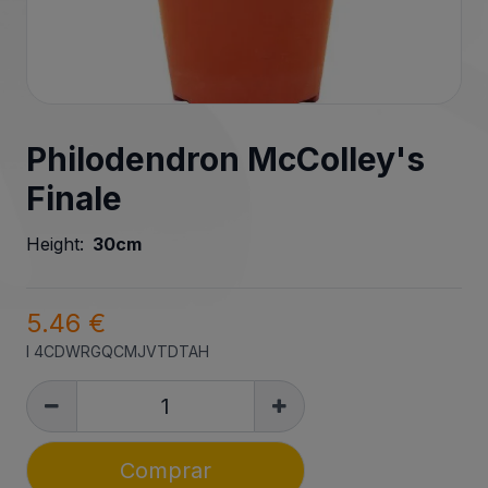
Philodendron McColley's
Finale
Height:
30cm
5.46 €
I
4CDWRGQCMJVTDTAH
Comprar