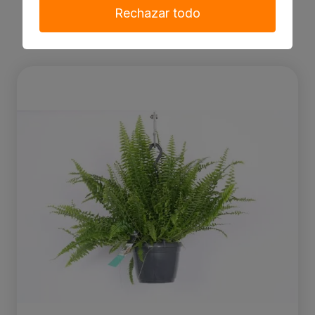
Rechazar todo
2.13 €
Ver producto
Decorum Nephrolepis exaltata 'Green Lady'